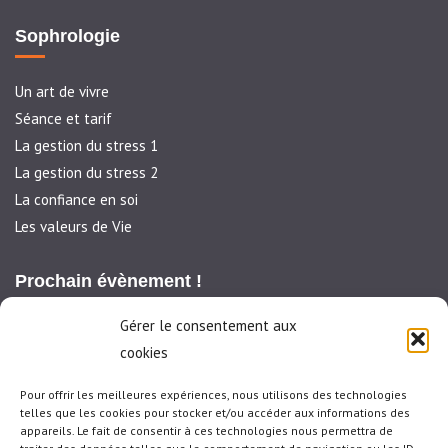
Sophrologie
Un art de vivre
Séance et tarif
La gestion du stress 1
La gestion du stress 2
La confiance en soi
Les valeurs de Vie
Prochain évènement !
Gérer le consentement aux
Sophrologie en groupe
cookies
26 septembre 2022
Pour offrir les meilleures expériences, nous utilisons des technologies
telles que les cookies pour stocker et/ou accéder aux informations des
ça commence ... une heure pour se faire du bien le lundi un
appareils. Le fait de consentir à ces technologies nous permettra de